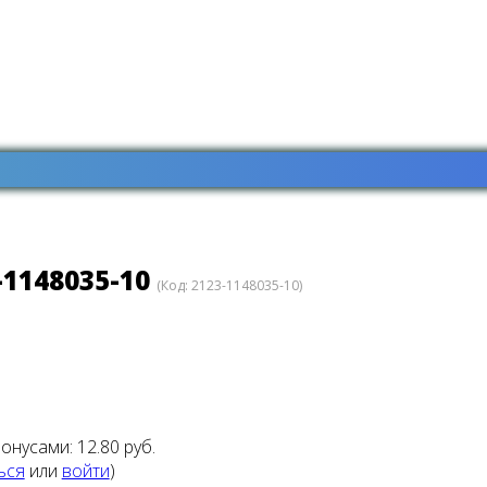
1148035-10
(Код:
2123-1148035-10
)
бонусами:
12.80 руб.
ься
или
войти
)