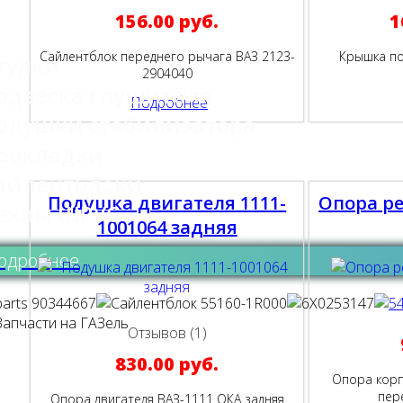
156.00 руб.
1
Сайлентблок переднего рычага ВАЗ 2123-
Крышка по
тулки
2904040
одвеска глушителя
Подробнее
одушки стабилизатора
рокладки
айлентблоки
Подушка двигателя 1111-
Опора р
ехлы ШРУС
1001064 задняя
одробнее
Отзывов (1)
830.00 руб.
Опора корп
пер
Опора двигателя ВАЗ-1111 ОКА задняя