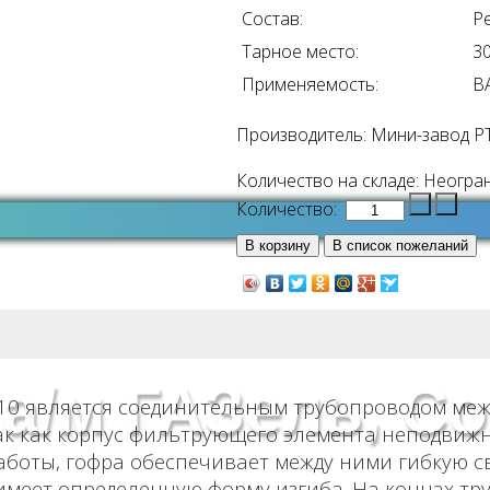
Состав:
Р
Тарное место:
3
Применяемость:
В
Производитель:
Мини-завод Р
Количество на складе:
Неогра
Количество:
 а/м ГАЗель, С
10 является соединительным трубопроводом меж
ак как корпус фильтрующего элемента неподвижн
аботы, гофра обеспечивает между ними гибкую св
 имеет определенную форму изгиба. На концах т