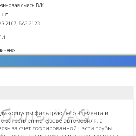
езиновая смесь В/К
0 шт
АЗ 2107, ВАЗ 2123
ТИ
ничено
оболь, УАЗ
ду корпусом фильтрующего элемента и
о закреплен на кузове автомобиля, а
язь за счет гофрированной части трубы.
рубы гофры расположены посадочные места