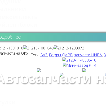
одушки
ыльники
емкомплекты
айлентблоки
одробнее
Теги:
ВАЗ
,
Гофры ДМРВ
,
запчасти НИВА
,
З
Автозапчасти н
тулки