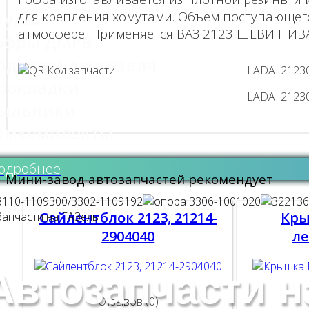
тулки
для крепления хомутами. Объем поступающего 
атмосфере. Применяется ВАЗ 2123 ШЕВИ НИВА
офры ДМРВ
одушки двигателя
LADA 21230
рокладки
LADA 21230
ыльники
емкомплекты
одробнее
Мини-завод автозапчастей рекомендует
Сайлентблок 2123, 21214-
Кры
2904040
ле
Автозапчасти 
Отзывов (0)