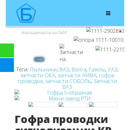
Автозапчасти на ОКУ
Втулки
Опоры стоек
Подушки двигателя
Чехлы ШРУС
Ремкомплекты
Шарниры
Подробнее
Теги:
Пыльники
,
ВАЗ
,
Волга
,
Газель
,
УАЗ
,
запчасти ОКА
,
запчасти НИВА
,
гофра
проводки
,
запчасти СОБОЛЬ
,
Запчасти
ВАЗ
Гофра проводки