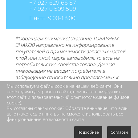
+7 927 629 66 87
+7 927 0 509 509
Пн-пт: 9:00-18:00
*Обращаем внимание! Указание ТОВАРНЫХ
ЗНАКОВ направлено на информирование
покупателей о применимости запасных частей
к той или иной марке автомобиля, то есть на
потребительские свойства товара. Данная
информация не вводит потребителя в
заблуждение относительно предлагаемых к
продаже товаров и его
производителе, не
Мы используем файлы cookie на нашем веб-сайте. Они
нарушает права правообладателей указанных
необходимы для работы сайта, помогают нам улучшить
товарных знаков. Требование предоставлять
этот сайт и пользовательский опыт (отслеживание файлов
покупателю необходимую и достоверную
cookie).
Вы согласны файлы cookie? Обратите внимание, что если
информацию о товаре, предлагаемом к
вы откажетесь от них, вы не сможете использовать все
продаже, обеспечивающую возможность их
функциональные возможности сайта.
правильного выбора возложено на продавца
Законом «О защите прав потребителей», ст. 495
Подробнее
Согласен
ГК РФ.