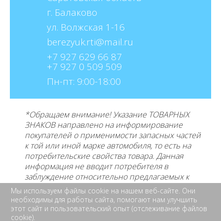
г. Балаково
ул. Волжская 1-16
berezyuk.rti@mail.ru
+7 927 629 66 87
+7 927 0 509 509
Пн-пт: 9:00-18:00
*Обращаем внимание! Указание ТОВАРНЫХ
ЗНАКОВ направлено на информирование
покупателей о применимости запасных частей
к той или иной марке автомобиля, то есть на
потребительские свойства товара. Данная
информация не вводит потребителя в
заблуждение относительно предлагаемых к
продаже товаров и его
производителе, не
Мы используем файлы cookie на нашем веб-сайте. Они
нарушает права правообладателей указанных
необходимы для работы сайта, помогают нам улучшить
товарных знаков. Требование предоставлять
этот сайт и пользовательский опыт (отслеживание файлов
cookie).
покупателю необходимую и достоверную