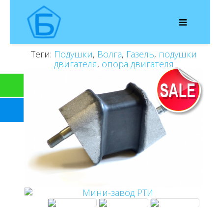
Теги:
Подушки
,
Волга
,
Газель
,
подушки
двигателя
,
опора двигателя