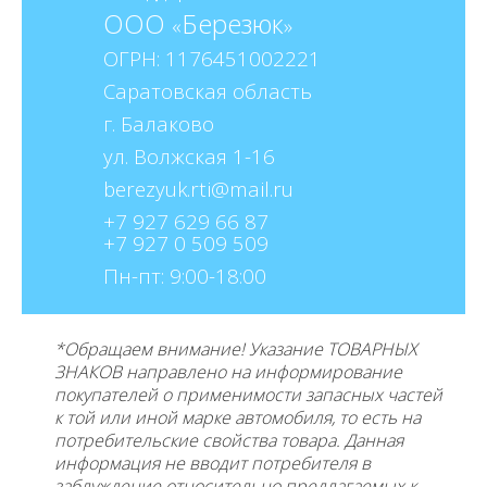
ООО
Березюк
«
»
ОГРН: 1176451002221
Саратовская область
г. Балаково
ул. Волжская 1-16
berezyuk.rti@mail.ru
+7 927 629 66 87
+7 927 0 509 509
Пн-пт: 9:00-18:00
*Обращаем внимание! Указание ТОВАРНЫХ
ЗНАКОВ направлено на информирование
покупателей о применимости запасных частей
к той или иной марке автомобиля, то есть на
потребительские свойства товара. Данная
информация не вводит потребителя в
заблуждение относительно предлагаемых к