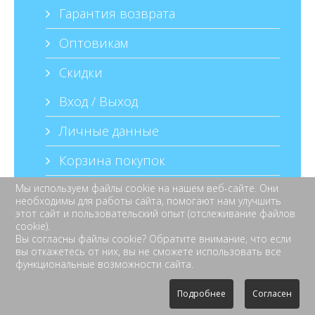
Гарантия возврата
Оптовикам
Скидки
Вход / Выход
Личные данные
Корзина покупок
Список заказов
Мы используем файлы cookie на нашем веб-сайте. Они
необходимы для работы сайта, помогают нам улучшить
этот сайт и пользовательский опыт (отслеживание файлов
Каталог автозапчастей
cookie).
Вы согласны файлы cookie? Обратите внимание, что если
Карта сайта
вы откажетесь от них, вы не сможете использовать все
функциональные возможности сайта.
Техподдержка
Подробнее
Согласен
ООО
Березюк
«
»