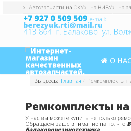
Автозапчасти на ОКУ
на НИВУ
на а/
+7 927 0 509 509
e
-mail:
berezyuk.rti@mail.ru
413 864 г. Балаково ул. Волж
О НА
Вы здесь:
Главная
Ремкомплекты н
Ремкомплекты на
У нас вы можете купить не только рем
Обращаем ваше внимание на то, что
В
Балаковорезинотехника
.