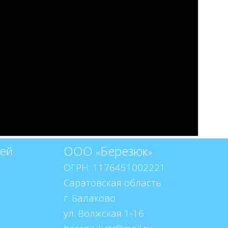
ООО
Березюк
тей
«
»
ОГРН: 1176451002221
Саратовская область
г. Балаково
ул. Волжская 1-16