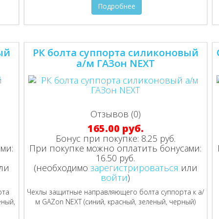
Подробнее
ый
РК болта суппорта силиконовый
а/м ГАЗон NEXT
Отзывов (0)
165.00 руб.
Бонус при покупке:
8.25 руб.
ми:
При покупке можно оплатить бонусами:
16.50 руб.
ли
(необходимо
зарегистрироваться
или
войти
)
рта
Чехлы защитные направляющего болта суппорта к а/
еный,
м GAZon NEXT (синий, красный, зеленый, черный)