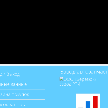
Завод автозапчас
д / Выход
ные данные
зина покупок
сок заказов