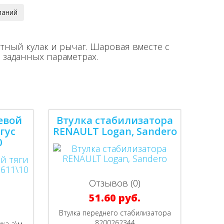
тный кулак и рычаг. Шаровая вместе с
заданных параметрах.
евой
Втулка стабилизатора
гус
RENAULT Logan, Sandero
0
Отзывов (0)
51.60 руб.
Втулка переднего стабилизатора
8200262344
ика а\м