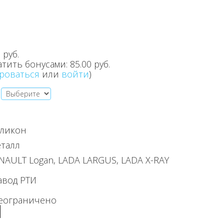
 руб.
атить бонусами:
85.00 руб.
роваться
или
войти
)
ликон
талл
NAULT Logan, LADA LARGUS, LADA X-RAY
авод РТИ
еограничено