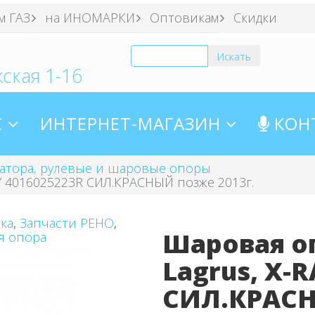
м ГАЗ
на ИНОМАРКИ
Оптовикам
Скидки
ская 1-16
С
ИНТЕРНЕТ-МАГАЗИН
КОН
затора, рулевые и шаровые опоры
AY 4016025223R СИЛ.КРАСНЫЙ позже 2013г.
ка
,
Запчасти РЕНО
,
Шаровая оп
я опора
Lagrus, Х-
СИЛ.КРАСН