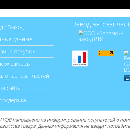
Завод автозапчас
д / Выход
ные данные
зина покупок
сок заказов
алог автозапчастей
та сайта
поддержка
КОВ направлено на информирование покупателей о приме
е свойства товара. Данная информация не вводит потребит