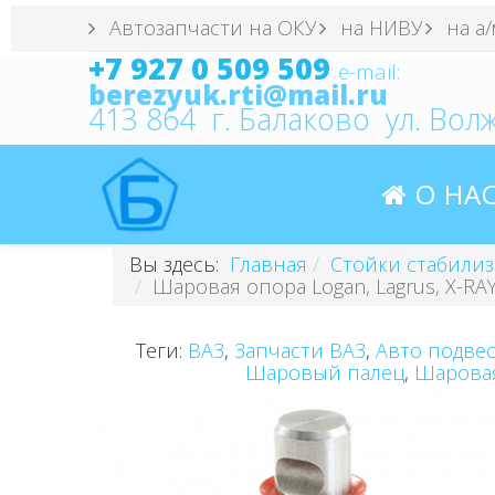
Автозапчасти на ОКУ
на НИВУ
на а/
+7 927 0 509 509
e
-mail:
berezyuk.rti@mail.ru
413 864 г. Балаково ул. Волж
О НА
Вы здесь:
Главная
Стойки стабили
Шаровая опора Logan, Lagrus, Х-R
Теги:
ВАЗ
,
Запчасти ВАЗ
,
Авто подвес
Шаровый палец
,
Шарова