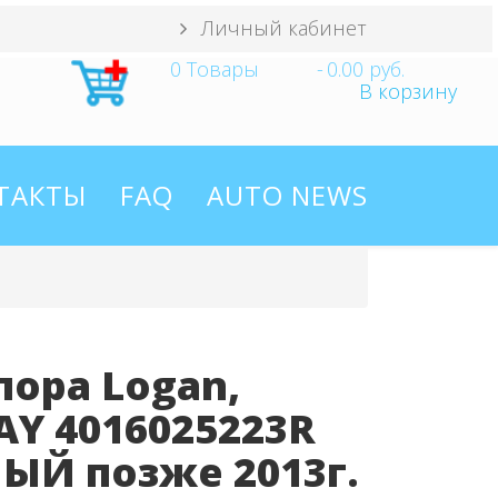
Личный кабинет
0
Товары
-
0.00 руб.
В корзину
ТАКТЫ
FAQ
AUTO NEWS
ора Logan,
RAY 4016025223R
ЫЙ позже 2013г.