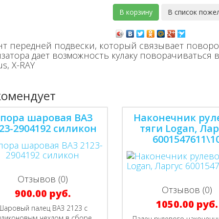
нт передней подвески, который связывает поворо
тора дает возможность кулаку поворачиваться в 
us, Х-RAY
комендует
пора шаровая ВАЗ
Наконечник рул
23-2904192 силикон
тяги Logan, Лар
6001547611\1
Отзывов (0)
Отзывов (0)
900.00 руб.
1050.00 руб.
Шаровый палец ВАЗ 2123 с
иликоновым чехлом в сборе
Палец рулевого наконечн