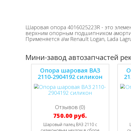
Шаровая опора 4016025223R - это элеме
верхним опорным подшипником амортиза
Применяется а\м Renault Logan, Lada Lagr
Мини-завод автозапчастей ре
Опора шаровая ВАЗ
О
2110-2904192 силикон
21
Отзывов (0)
750.00 руб.
Шаровый палец ВАЗ 2110 с
силиконовым чехлом в сборе
с