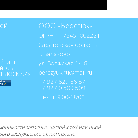
ООО
Березюк
тей
«
»
ОГРН: 1176451002221
Саратовская область
г. Балаково
ул. Волжская 1-16
berezyuk.rti@mail.ru
+7 927 629 66 87
+7 927 0 509 509
Пн-пт: 9:00-18:00
нимости запасных частей к той или иной
еля в заблуждение относительно