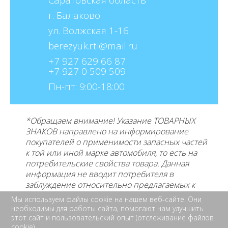
г. Балаково
ул. Волжская 1-16
berezyuk.rti@mail.ru
+7 927 629 66 87
+7 927 0 509 509
Пн-пт: 9:00-18:00
*Обращаем внимание! Указание ТОВАРНЫХ
ЗНАКОВ направлено на информирование
покупателей о применимости запасных частей
к той или иной марке автомобиля, то есть на
потребительские свойства товара. Данная
информация не вводит потребителя в
заблуждение относительно предлагаемых к
продаже товаров и его
производителе, не
Мы используем файлы cookie на нашем веб-сайте. Они
нарушает права правообладателей указанных
необходимы для работы сайта, помогают нам улучшить
товарных знаков. Требование предоставлять
этот сайт и пользовательский опыт (отслеживание файлов
покупателю необходимую и достоверную
cookie).