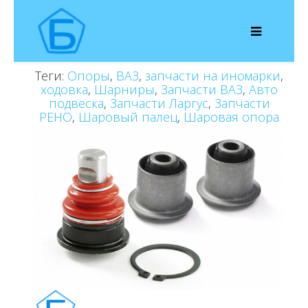
Теги:
Опоры
,
ВАЗ
,
запчасти на иномарки
,
ходовка
,
Шарниры
,
Запчасти ВАЗ
,
Авто
подвеска
,
Запчасти Ларгус
,
Запчасти
РЕНО
,
Шаровый палец
,
Шаровая опора