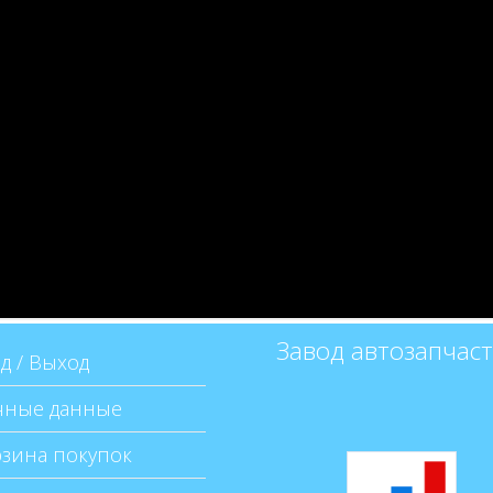
Завод автозапчас
д / Выход
ные данные
зина покупок