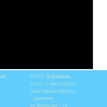
ООО
Березюк
тей
«
»
ОГРН: 1176451002221
Саратовская область
г. Балаково
ул. Волжская 1-16