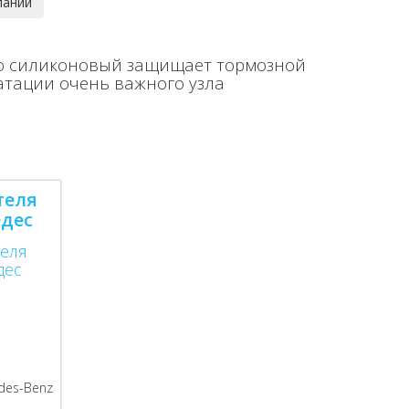
go cиликоновый защищает тормозной
уатации очень важного узла
теля
едес
des-Benz