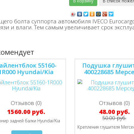
его болта суппорта автомобиля IVECO Eurocar
рязи и влаги. Тем самым увеличивает срок экспл
комендует
айлентблок 55160-
Подушка глуши
1R000 Hyundai/Kia
400228685 Мерс
Отзывов (0)
Отзывов (0)
1560.00 руб.
48.00 руб.
50.00 руб.
нир задней балки Hyundai/Kia
Крепления глушителя Merce