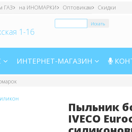
м ГАЗ
на ИНОМАРКИ
Оптовикам
Скидки
ская 1-16
С
ИНТЕРНЕТ-МАГАЗИН
КОН
омарок
Пыльник б
IVECO Euro
силиконо