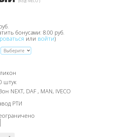
(Код:
IVECO
)
руб.
атить бонусами:
8.00 руб.
роваться
или
войти
)
ликон
0 штук
Зон NEXT, DAF , MAN, IVECO
авод РТИ
еограничено