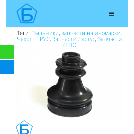
Теги:
Пыльники
,
запчасти на иномарки
,
Чехол ШРУС
,
Запчасти Ларгус
,
Запчасти
РЕНО