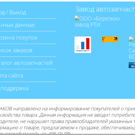
Завод автозапчас
д / Выход
чные данные
рзина покупок
сок заказов
алог автозапчастей
та сайта
хподдержка
КОВ направлено на информирование покупателей о приме
е свойства товара. Данная информация не вводит потребит
одителе, не нарушает права правообладателей указанных 
рмацию о товаре, предлагаемом к продаже, обеспечиваю
 потребителей», ст. 495 ГК РФ.