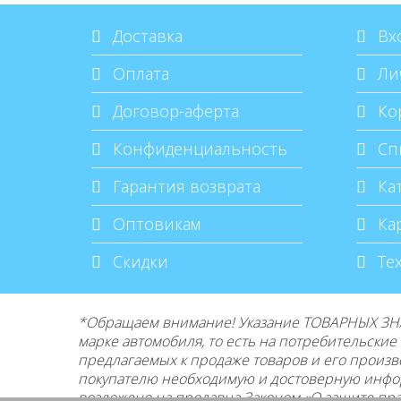
Доставка
Вхо
Оплата
Ли
Договор-аферта
Ко
Конфиденциальность
Спи
Гарантия возврата
Кат
Оптовикам
Кар
Скидки
Те
*Обращаем внимание! Указание ТОВАРНЫХ ЗНА
марке автомобиля, то есть на потребительски
предлагаемых к продаже товаров и его
произв
покупателю необходимую и достоверную инфо
возложено на продавца Законом «О защите прав