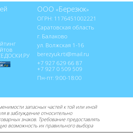
ООО
Березюк
тей
«
»
ОГРН: 1176451002221
Саратовская область
г. Балаково
ул. Волжская 1-16
berezyuk.rti@mail.ru
+7 927 629 66 87
+7 927 0 509 509
Пн-пт: 9:00-18:00
нимости запасных частей к той или иной
еля в заблуждение относительно
товарных знаков. Требование предоставлять
щую возможность их правильного выбора