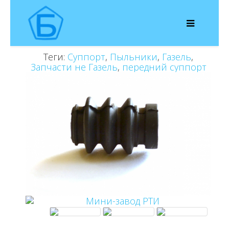
Теги:
Суппорт
,
Пыльники
,
Газель
,
Запчасти не Газель
,
передний суппорт