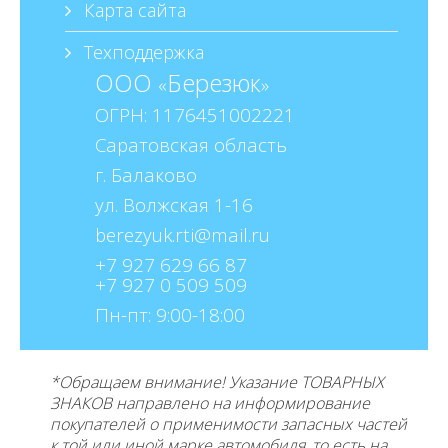
Карта сайта
Техподдержка
ООО
Березюк
«
»
ОГРН: 1176451002221
Саратовская область
г. Балаково
ул. Волжская 1-16
berezyuk.rti@mail.ru
+7 927 629 66 87
+7 927 0 509 509
Пн-пт: 9:00-18:00
*Обращаем внимание! Указание ТОВАРНЫХ
ЗНАКОВ направлено на информирование
покупателей о применимости запасных частей
к той или иной марке автомобиля, то есть на