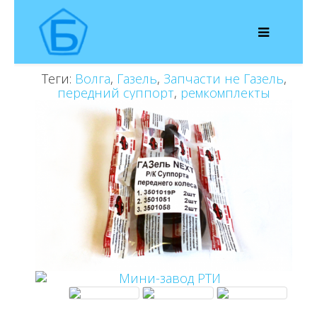
Теги:
Волга
,
Газель
,
Запчасти не Газель
,
передний суппорт
,
ремкомплекты