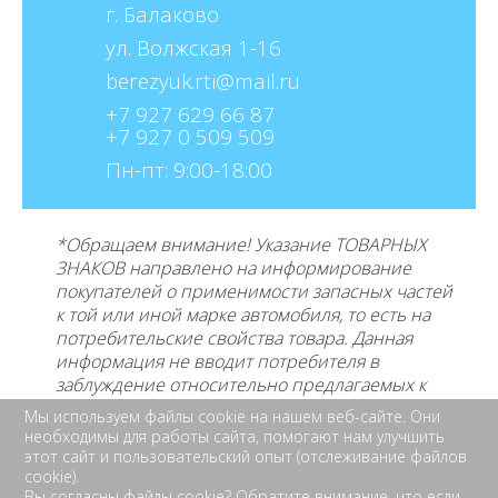
г. Балаково
ул. Волжская 1-16
+7 927 629 66 87
+7 927 0 509 509
Пн-пт: 9:00-18:00
*Обращаем внимание! Указание ТОВАРНЫХ
ЗНАКОВ направлено на информирование
покупателей о применимости запасных частей
к той или иной марке автомобиля, то есть на
потребительские свойства товара. Данная
информация не вводит потребителя в
заблуждение относительно предлагаемых к
продаже товаров и его
производителе, не
Мы используем файлы cookie на нашем веб-сайте. Они
нарушает права правообладателей указанных
необходимы для работы сайта, помогают нам улучшить
товарных знаков. Требование предоставлять
этот сайт и пользовательский опыт (отслеживание файлов
cookie).
покупателю необходимую и достоверную
Вы согласны файлы cookie? Обратите внимание, что если