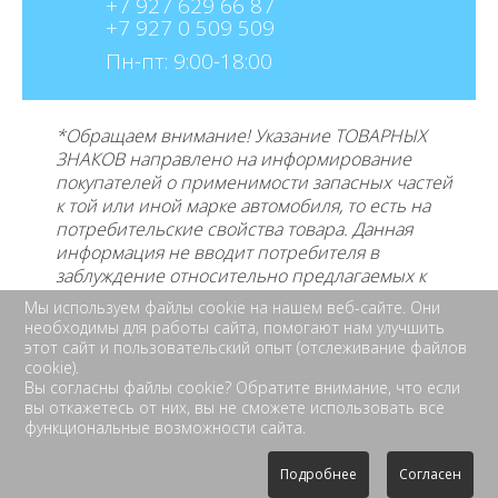
+7 927 629 66 87
+7 927 0 509 509
Пн-пт: 9:00-18:00
*Обращаем внимание! Указание ТОВАРНЫХ
ЗНАКОВ направлено на информирование
покупателей о применимости запасных частей
к той или иной марке автомобиля, то есть на
потребительские свойства товара. Данная
информация не вводит потребителя в
заблуждение относительно предлагаемых к
продаже товаров и его
производителе, не
Мы используем файлы cookie на нашем веб-сайте. Они
нарушает права правообладателей указанных
необходимы для работы сайта, помогают нам улучшить
товарных знаков. Требование предоставлять
этот сайт и пользовательский опыт (отслеживание файлов
покупателю необходимую и достоверную
cookie).
Вы согласны файлы cookie? Обратите внимание, что если
информацию о товаре, предлагаемом к
вы откажетесь от них, вы не сможете использовать все
продаже, обеспечивающую возможность их
функциональные возможности сайта.
правильного выбора возложено на продавца
Законом «О защите прав потребителей», ст. 495
Подробнее
Согласен
ГК РФ.