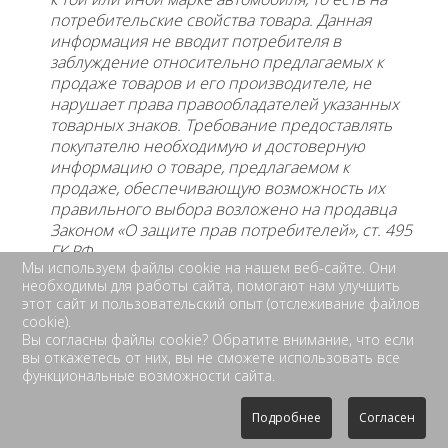
потребительские свойства товара. Данная
информация не вводит потребителя в
заблуждение относительно предлагаемых к
продаже товаров и его
производителе, не
нарушает права правообладателей указанных
товарных знаков. Требование предоставлять
покупателю необходимую и достоверную
информацию о товаре, предлагаемом к
продаже, обеспечивающую возможность их
правильного выбора возложено на продавца
Законом «О защите прав потребителей», ст. 495
ГК РФ.
Мы используем файлы cookie на нашем веб-сайте. Они
необходимы для работы сайта, помогают нам улучшить
этот сайт и пользовательский опыт (отслеживание файлов
cookie).
Вы согласны файлы cookie? Обратите внимание, что если
вы откажетесь от них, вы не сможете использовать все
функциональные возможности сайта.
Подробнее
Согласен