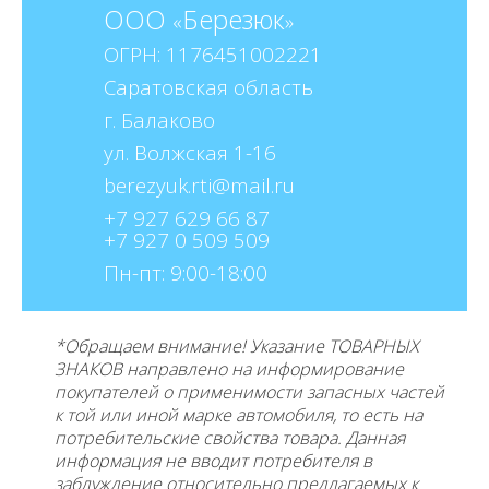
ООО
Березюк
«
»
ОГРН: 1176451002221
Саратовская область
г. Балаково
ул. Волжская 1-16
berezyuk.rti@mail.ru
+7 927 629 66 87
+7 927 0 509 509
Пн-пт: 9:00-18:00
*Обращаем внимание! Указание ТОВАРНЫХ
ЗНАКОВ направлено на информирование
покупателей о применимости запасных частей
к той или иной марке автомобиля, то есть на
потребительские свойства товара. Данная
информация не вводит потребителя в
заблуждение относительно предлагаемых к