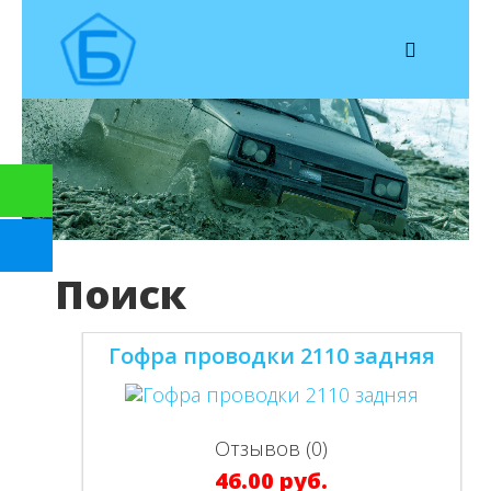
Автозапчасти на ОКУ
Втулки
Опоры стоек
Подушки двигателя
Чехлы ШРУС
Ремкомплекты
Шарниры
Подробнее
Поиск
Гофра проводки 2110 задняя
Отзывов (0)
46.00 руб.