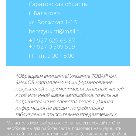
Саратовская область
г. Балаково
ул. Волжская 1-16
berezyuk.rti@mail.ru
+7 927 629 66 87
+7 927 0 509 509
Пн-пт: 9:00-18:00
*Обращаем внимание! Указание ТОВАРНЫХ
ЗНАКОВ направлено на информирование
покупателей о применимости запасных частей
к той или иной марке автомобиля, то есть на
потребительские свойства товара. Данная
информация не вводит потребителя в
заблуждение относительно предлагаемых к
продаже товаров и его
производителе, не
Мы используем файлы cookie на нашем веб-сайте. Они
нарушает права правообладателей указанных
необходимы для работы сайта, помогают нам улучшить
товарных знаков. Требование предоставлять
этот сайт и пользовательский опыт (отслеживание файлов